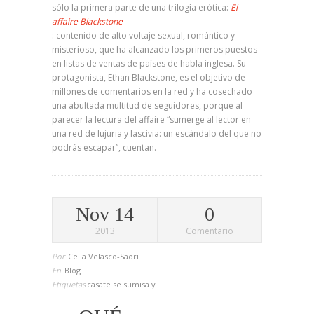
sólo la primera parte de una trilogía erótica:
El
affaire Blackstone
: contenido de alto voltaje sexual, romántico y
misterioso, que ha alcanzado los primeros puestos
en listas de ventas de países de habla inglesa. Su
protagonista, Ethan Blackstone, es el objetivo de
millones de comentarios en la red y ha cosechado
una abultada multitud de seguidores, porque al
parecer la lectura del affaire “sumerge al lector en
una red de lujuria y lascivia: un escándalo del que no
podrás escapar”, cuentan.
Nov 14
0
2013
Comentario
Por
Celia Velasco-Saori
En
Blog
Etiquetas
casate
se
sumisa
y