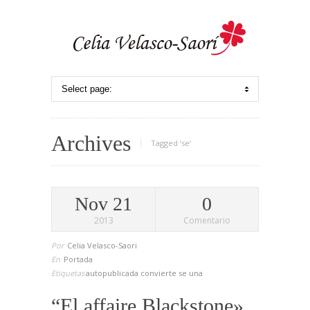
Archives
Tagged ‘se‘
Nov 21
0
2013
Comentario
Por
Celia Velasco-Saori
En
Portada
Etiquetas
autopublicada
convierte
se
una
“El affaire Blackstone»