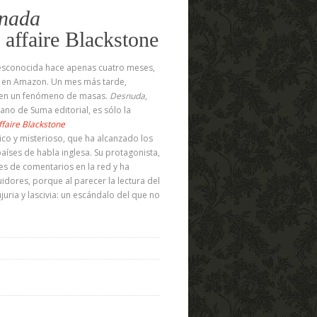
 nada
 affaire Blackstone
desconocida hace apenas cuatro meses,
k en Amazon. Un mes más tarde,
a en un fenómeno de masas.
Desnuda
,
ano de Suma editorial, es sólo la
ffaire Blackstone
tico y misterioso, que ha alcanzado los
aíses de habla inglesa. Su protagonista,
nes de comentarios en la red y ha
dores, porque al parecer la lectura del
ujuria y lascivia: un escándalo del que no