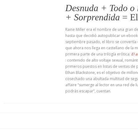
Desnuda +
Todo o
+
Sorprendida
= El
Raine Miller era el nombre de una gran 
hasta que decidió autopublicar un eboo
septiembre pasado, el libro se convertí
que ahora nos llega en castellano de la m
primera parte de una trilogía erótica:
El a
: contenido de alto voltaje sexual, román
primeros puestos en listas de ventas de p
Ethan Blackstone, es el objetivo de millo
cosechado una abultada multitud de segui
affaire “sumerge al lector en una red de l
podrás escapar”, cuentan.