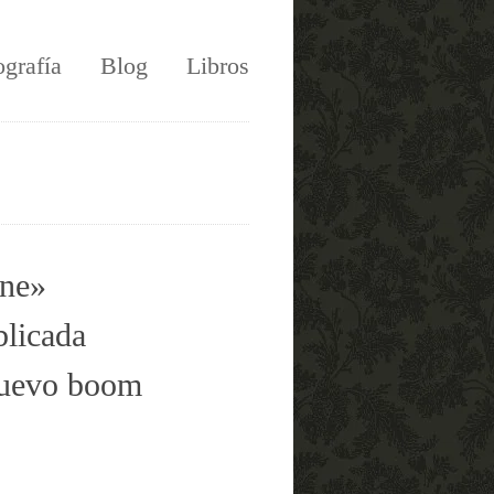
ografía
Blog
Libros
one»
licada
 nuevo boom