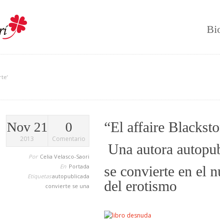
Bi
te‘
“El affaire Blackst
Nov 21
0
2013
Comentario
Una autora autopub
Por
Celia Velasco-Saori
En
Portada
se convierte en el
Etiquetas
autopublicada
del erotismo
convierte
se
una