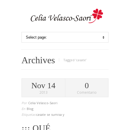
Archives
Tagged ‘casate‘
Nov 14
0
2013
Comentario
Por
Celia Velasco-Saori
En
Blog
Etiquetas
casate
se
sumisa
y
¡¡¡ QUÉ