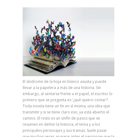
El síndrome de la hoja en blanco asusta y puede
llevar a la papelera a más de una historia. Sin
embargo, al sentarse frente a el papel, el escritor lo
primero que se pregunta es ‘¿qué quiero contar?’.
Toda novela tiene un fin en sí misma, una idea que
transmitir y si se tiene claro eso, ya está abierto el
camino. El resto es un sinfín de pasos que se
resumen en definir la historia, el tema y a los
principales personajes y sus tramas. Suele pasar
que muchas veces aparece antes el personaje que la