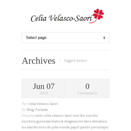
Archives
Tagged ‘pasión‘
Jun 07
0
2013
Comentario
Por
Celia Velasco-Saori
En
Blog
,
Portada
Etiquetas
arte
celia velasco-saorí
escribir
escritor
escritora
guionista
historia
imaginación
libro
literatura
los atardeceres de julia
novela
papel
pasión
personajes