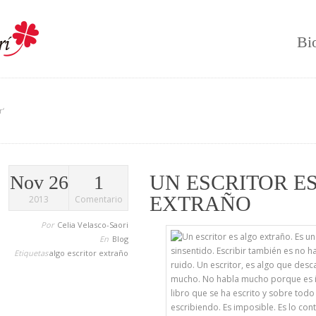
Bi
r‘
UN ESCRITOR E
Nov 26
1
EXTRAÑO
2013
Comentario
Por
Celia Velasco-Saori
En
Blog
Etiquetas
algo
escritor
extraño