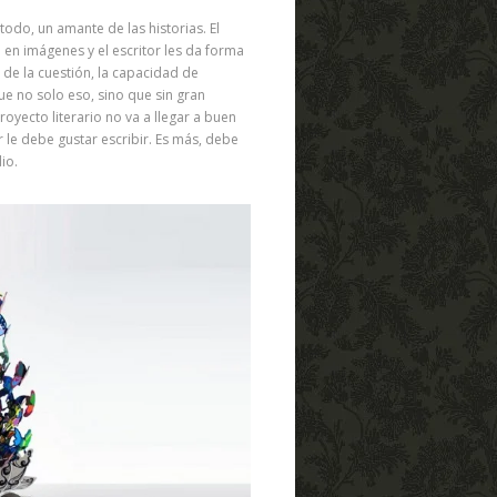
 todo, un amante de las historias. El
ne en imágenes y el escritor les da forma
 de la cuestión, la capacidad de
ue no solo eso, sino que sin gran
oyecto literario no va a llegar a buen
r le debe gustar escribir. Es más, debe
io.