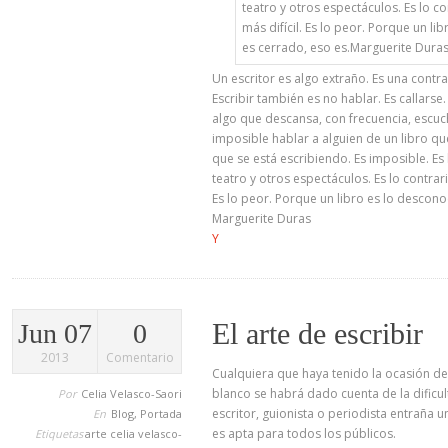
Un escritor es algo extraño. Es una contr
Escribir también es no hablar. Es callarse. 
algo que descansa, con frecuencia, esc
imposible hablar a alguien de un libro qu
que se está escribiendo. Es imposible. Es l
teatro y otros espectáculos. Es lo contrario
Es lo peor. Porque un libro es lo descono
Marguerite Duras
Y
El arte de escribir
Jun 07
0
2013
Comentario
Cualquiera que haya tenido la ocasión de 
blanco se habrá dado cuenta de la dificul
Por
Celia Velasco-Saori
escritor, guionista o periodista entraña u
En
Blog
,
Portada
es apta para todos los públicos.
Etiquetas
arte
celia velasco-