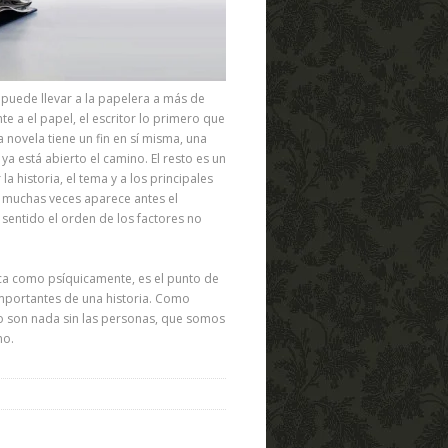
 puede llevar a la papelera a más de
te a el papel, el escritor lo primero que
 novela tiene un fin en sí misma, una
, ya está abierto el camino. El resto es un
a historia, el tema y a los principales
e muchas veces aparece antes el
 sentido el orden de los factores no
sica como psíquicamente, es el punto de
importantes de una historia. Como
 no son nada sin las personas, que somos
no.