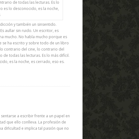
adicción y también un sinsentido.
Es aullar sin ruido. Un escritor, es
ucha mucho. No habla mucho porque es
e se ha escrito y sobre todo de un libro
o contrario del cine, lo contrario del
 de todas las lecturas. Es lo más difícil.
cido, es la noche, es cerrado, eso es.
sentarse a escribir frente a un papel en
tad que ello conlleva. La profesión de
na dificultad e implica tal pasión que no