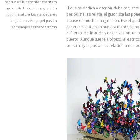
saorí
escribir
escritor
escritora
El que se dedica a escribir debe ser, ante
guionista
historia
imaginación
periodista las relata, el guionista las po
libro
literatura
los atardeceres
a base de mucha imaginación. Ese el quid
de julia
novela
papel
pasión
generar historias en nuestra mente, aunq
personajes
personas
trama
esfuerzo, dedicación y organización, un pr
puerto. Aunque suene a tópico, al escrito
ser su mayor pasión, su relación amor-od