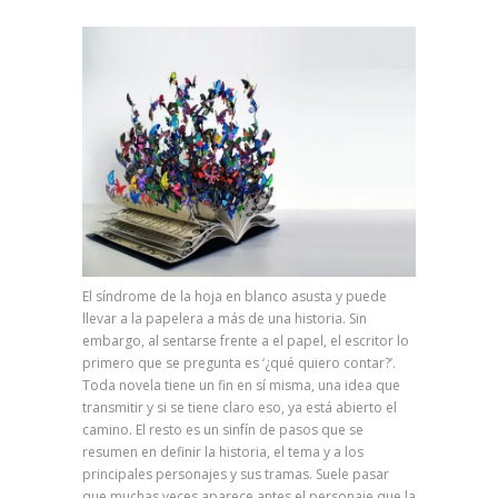
El síndrome de la hoja en blanco asusta y puede
llevar a la papelera a más de una historia. Sin
embargo, al sentarse frente a el papel, el escritor lo
primero que se pregunta es ‘¿qué quiero contar?’.
Toda novela tiene un fin en sí misma, una idea que
transmitir y si se tiene claro eso, ya está abierto el
camino. El resto es un sinfín de pasos que se
resumen en definir la historia, el tema y a los
principales personajes y sus tramas. Suele pasar
que muchas veces aparece antes el personaje que la