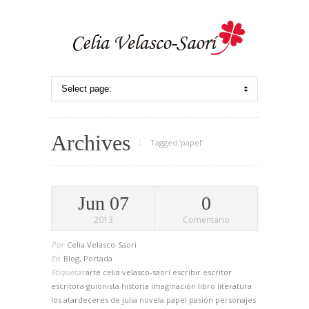
Archives
Tagged ‘papel‘
Jun 07
0
2013
Comentario
Por
Celia Velasco-Saori
En
Blog
,
Portada
Etiquetas
arte
celia velasco-saorí
escribir
escritor
escritora
guionista
historia
imaginación
libro
literatura
los atardeceres de julia
novela
papel
pasión
personajes