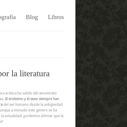
ografía
Blog
Libros
r la literatura
tura erótica ha salido del anonimato
sas.
El erotismo y el sexo siempre han
ra
del ser humano desde la antigüedad
. Aunque a menudo este género se ha
n la actualidad ¿podemos afirmar que la
s?