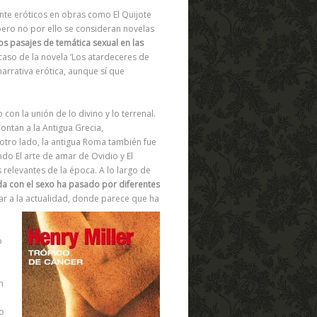
nte eróticos en obras como El Quijote
pero no por ello se consideran novelas
os pasajes de temática sexual en las
caso de la novela ‘Los atardeceres de
narrativa erótica, aunque sí que
o con la unión de lo divino y lo terrenal.
ontan a la Antigua Grecia,
otro lado, la antigua Roma también fue
endo El arte de amar de Ovidio y El
 relevantes de la época. A lo largo de
ada con el sexo ha pasado por diferentes
gar a la actualidad, donde parece que ha
o
n
co