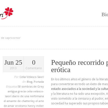
Bi
 de capricornio‘
Pequeño recorrido po
Jun 25
0
erótica
2013
Comentario
Por
Celia Velasco-Saori
En los últimos años el género de la litera
En
Blog
,
Portada
para convertirse en todo un éxito de ma
Etiquetas
50 sombras de Grey
estado asociados a la sociedad y la cultu
antigua grecia
celia velasco-
y la literatura no ha sido una excepción
saorí
diario de una ninfómana
visto sometido a la censura y al pudor, e
el amante de chatterley
el arte
sociedad ha superado sus propios tabúe
de amar
erotismo
henry miller