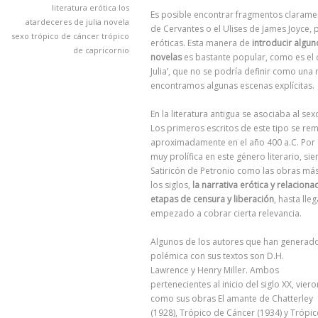
literatura erótica
los
Es posible encontrar fragmentos clarame
atardeceres de julia
novela
de Cervantes o el Ulises de James Joyce, 
sexo
trópico de cáncer
trópico
eróticas. Esta manera de
introducir algun
de capricornio
novelas
es bastante popular, como es el 
Julia’, que no se podría definir como una 
encontramos algunas escenas explícitas.
En la literatura antigua se asociaba al sex
Los primeros escritos de este tipo se rem
aproximadamente en el año 400 a.C. Por 
muy prolífica en este género literario, si
Satiricón de Petronio como las obras más
los siglos,
la narrativa erótica y relacion
etapas de censura y liberación
, hasta lle
empezado a cobrar cierta relevancia.
Algunos de los autores que han generad
polémica con sus textos son D.H.
Lawrence y Henry Miller. Ambos
pertenecientes al inicio del siglo XX, viero
como sus obras El amante de Chatterley
(1928), Trópico de Cáncer (1934) y Trópi