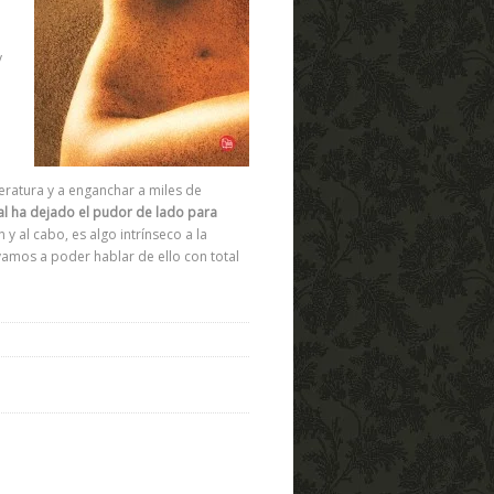
y
iteratura y a enganchar a miles de
al ha dejado el pudor de lado para
fin y al cabo, es algo intrínseco a la
vamos a poder hablar de ello con total