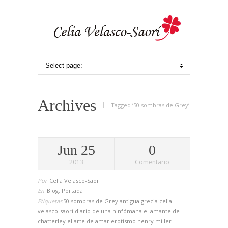
Archives
Tagged ‘50 sombras de Grey‘
Jun 25
0
2013
Comentario
Por
Celia Velasco-Saori
En
Blog
,
Portada
Etiquetas
50 sombras de Grey
antigua grecia
celia
velasco-saorí
diario de una ninfómana
el amante de
chatterley
el arte de amar
erotismo
henry miller