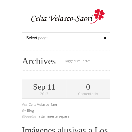
Archives
Tagged ‘muerte‘
Sep 11
0
2013
Comentario
Por
Celia Velasco-Saori
En
Blog
Etiquetas
hasta
muerte
separe
Imágenes alusivas a Los