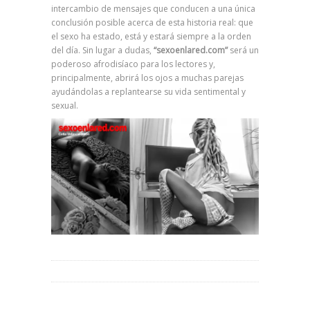
intercambio de mensajes que conducen a una única
conclusión posible acerca de esta historia real: que
el sexo ha estado, está y estará siempre a la orden
del día. Sin lugar a dudas,
“sexoenlared.com”
será un
poderoso afrodisíaco para los lectores y,
principalmente, abrirá los ojos a muchas parejas
ayudándolas a replantearse su vida sentimental y
sexual.