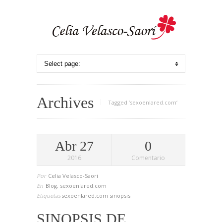
Archives
Tagged ‘sexoenlared.com‘
Abr 27
0
2016
Comentario
Por
Celia Velasco-Saori
En
Blog
,
sexoenlared.com
Etiquetas
sexoenlared.com
sinopsis
SINOPSIS DE