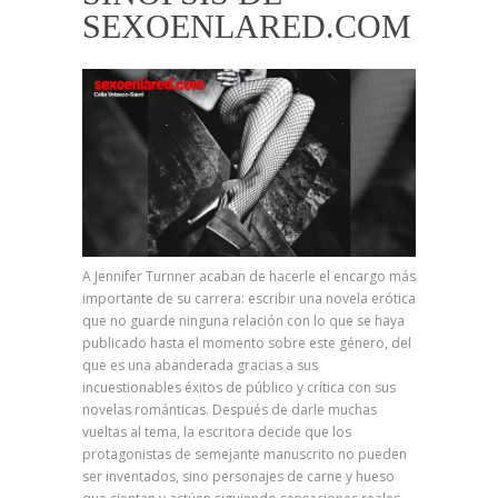
SEXOENLARED.COM
A Jennifer Turnner acaban de hacerle el encargo más
importante de su carrera: escribir una novela erótica
que no guarde ninguna relación con lo que se haya
publicado hasta el momento sobre este género, del
que es una abanderada gracias a sus
incuestionables éxitos de público y crítica con sus
novelas románticas. Después de darle muchas
vueltas al tema, la escritora decide que los
protagonistas de semejante manuscrito no pueden
ser inventados, sino personajes de carne y hueso