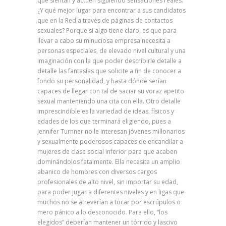
que sientan y actúen siguiendo sensaciones reales.
¿Y qué mejor lugar para encontrar a sus candidatos
que en la Red a través de páginas de contactos
sexuales? Porque si algo tiene claro, es que para
llevar a cabo su minuciosa empresa necesita a
personas especiales, de elevado nivel cultural y una
imaginación con la que poder describirle detalle a
detalle las fantasías que solicite a fin de conocer a
fondo su personalidad, y hasta dónde serían
capaces de llegar con tal de saciar su voraz apetito
sexual manteniendo una cita con ella. Otro detalle
imprescindible es la variedad de ideas, físicos y
edades de los que terminará eligiendo, pues a
Jennifer Turnner no le interesan jóvenes millonarios
y sexualmente poderosos capaces de encandilar a
mujeres de clase social inferior para que acaben
dominándolos fatalmente. Ella necesita un amplio
abanico de hombres con diversos cargos
profesionales de alto nivel, sin importar su edad,
para poder jugar a diferentes niveles y en ligas que
muchos no se atreverían a tocar por escrúpulos o
mero pánico a lo desconocido. Para ello, “los
elegidos” deberían mantener un tórrido y lascivo