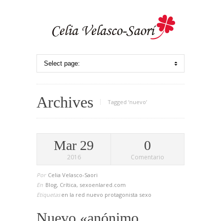
Archives
Tagged ‘nuevo‘
Mar 29
0
2016
Comentario
Por
Celia Velasco-Saori
En
Blog
,
Crítica
,
sexoenlared.com
Etiquetas
en
la red
nuevo
protagonista
sexo
Nuevo «anónimo