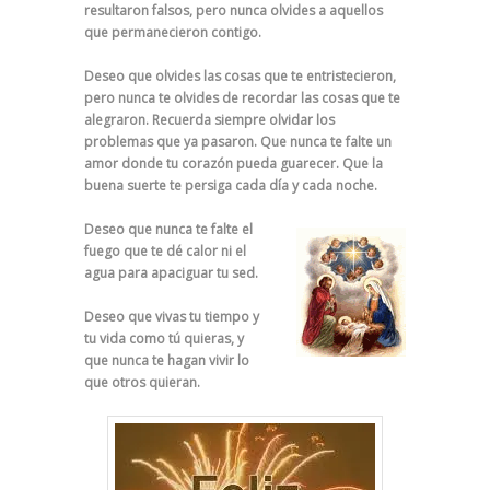
resultaron falsos,
pero nunca olvides a aquellos
que permanecieron contigo.
Deseo que olvides las cosas que te entristecieron,
p
ero nunca te olvides
de recordar las cosas que te
alegraron.
Recuerda siempre olvidar
los
problemas que ya pasaron.
Que nunca te falte un
amor
donde tu corazón pueda guarecer.
Que la
buena suerte te persiga
cada día y cada noche.
Deseo q
ue nunca te falte el
fuego que te dé calor
ni el
agua para apaciguar tu sed.
Deseo que vivas tu tiempo y
tu vida como tú quieras,
y
que nunca te hagan vivir lo
que otros quieran.