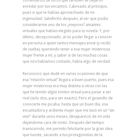
comentarios de otros que también se dejaron
enredar por tus encantos. Cabreado al principio,
pues vi que te habías aprovechado de mi
ingenuidad. Satisfecho después, al ver que podía
considerarme uno de los ¿mejores? amantes
virtuales que habías elegido para tu novela. Y, por
último, decepcionado, al no poder llegar a conocer
en persona a quien tantos mensajes envié (y recibí
de vuelta), queriendo tener a esa mujer misteriosa
mujer frente a mí, y saber si de las muchas cosas
que nos habíamos contado, había algo de verdad.
Reconozco que dudé en varias ocasiones de que
esa “relación virtual” llegara a buen puerto, pues esa
mujer misteriosa era muy distinta a otras con las
que he tenido algún tonteo virtual para pasar a ser
real (solo dos, para ser exacto). Pero el gusanillo de
conocerte me picaba, hasta que un buen día, esa
encantadora y ardiente mujer que me tuvo en un “sin
vivir” durante unos meses, desapareció de mi vida
dejándome cara de tonto. Después del tiempo
transcurrido, me permito felicitarte por la gran idea
que tuviste, sacando a tus protagonistas de la