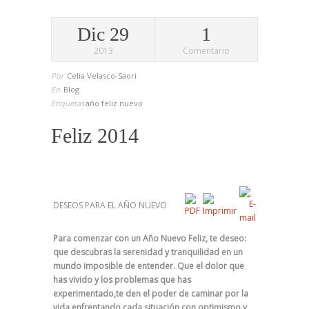
Dic 29
1
2013
Comentario
Por
Celia Velasco-Saori
En
Blog
Etiquetas
año
feliz
nuevo
Feliz 2014
DESEOS PARA EL AÑO NUEVO
Para comenzar con un Año Nuevo Feliz,
te deseo:
q
ue descubras la serenidad y tranquilidad
en un
mundo
imposible de entender.
Que el dolor que
has vivido y los problemas que has
experimentado,
te den el poder de caminar por la
vida,
enfrentando cada situación con optimismo y