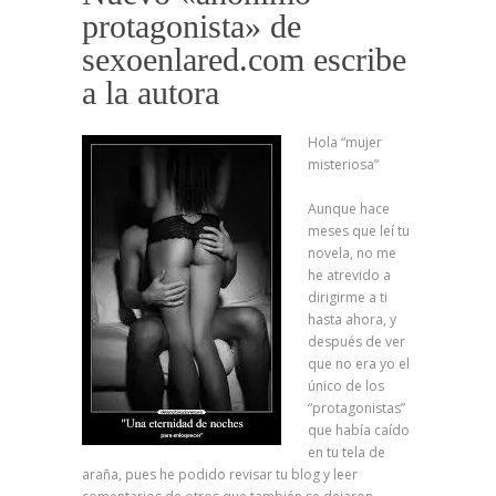
protagonista» de
sexoenlared.com escribe
a la autora
Hola “mujer
misteriosa”
Aunque hace
meses que leí tu
novela, no me
he atrevido a
dirigirme a ti
hasta ahora, y
después de ver
que no era yo el
único de los
“protagonistas”
que había caído
en tu tela de
araña, pues he podido revisar tu blog y leer