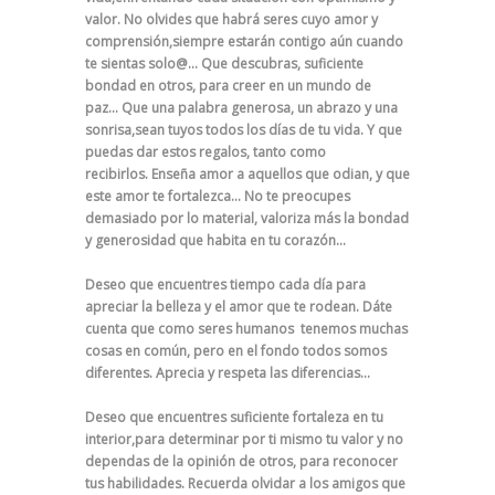
valor.
No olvides que habrá seres cuyo amor y
comprensión,
siempre estarán contigo aún cuando
te sientas solo@…
Que descubras, suficiente
bondad en otros,
para creer en un mundo de
paz…
Que una palabra generosa, un abrazo y una
sonrisa,
sean tuyos todos los días de tu vida.
Y que
puedas dar estos regalos,
tanto como
recibirlos.
Enseña amor a aquellos que odian,
y que
este amor te fortalezca…
No te preocupes
demasiado por lo material, v
aloriza más la bondad
y generosidad
que habita en tu corazón…
Deseo que encuentres tiempo cada día para
apreciar
la belleza y el amor que te rodean.
Dáte
cuenta que como seres humanos tenemos
muchas
cosas en común, pero en el fondo todos
somos
diferentes.
Aprecia y respeta las diferencias…
Deseo que encuentres suficiente fortaleza en tu
interior,
para determinar por ti mismo tu valor
y no
dependas de la opinión de otros,
para reconocer
tus habilidades.
Recuerda olvidar a los amigos que