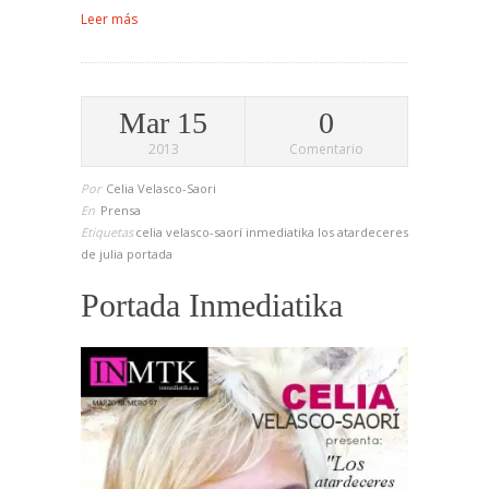
Leer más
Mar 15
0
2013
Comentario
Por
Celia Velasco-Saori
En
Prensa
Etiquetas
celia velasco-saorí
inmediatika
los atardeceres
de julia
portada
Portada Inmediatika