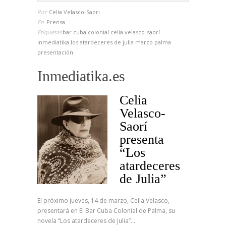
Por
Celia Velasco-Saori
En
Prensa
Etiquetas
bar cuba colonial
celia velasco-saorí
inmediatika
los atardeceres de julia
marzo
palma
presentación
Inmediatika.es
Celia
Velasco-
Saorí
presenta
“Los
atardeceres
de Julia”
El próximo jueves, 14 de marzo, Celia Velasco,
presentará en El Bar Cuba Colonial de Palma, su
novela “Los atardeceres de Julia”…