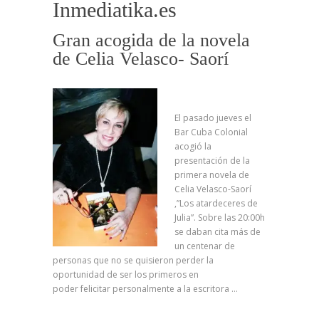
Inmediatika.es
Gran acogida de la novela
de Celia Velasco- Saorí
El pasado jueves el
Bar Cuba Colonial
acogió la
presentación de la
primera novela de
Celia Velasco-Saorí
,”Los atardeceres de
Julia”. Sobre las 20:00h
se daban cita más de
un centenar de
personas que no se quisieron perder la
oportunidad de ser los primeros en
poder felicitar personalmente a la escritora …