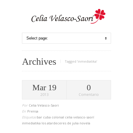
Archives
Tagged ‘inmediatika‘
Mar 19
0
2013
Comentario
Por
Celia Velasco-Saori
En
Prensa
Etiquetas
bar cuba colonial
celia velasco-saorí
inmediatika
los atardeceres de julia
novela