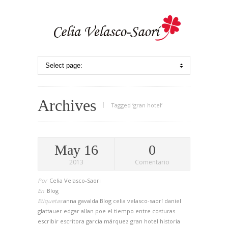
Archives
Tagged ‘gran hotel‘
May 16
0
2013
Comentario
Por
Celia Velasco-Saori
En
Blog
Etiquetas
anna gavalda
Blog
celia velasco-saorí
daniel
glattauer
edgar allan poe
el tiempo entre costuras
escribir
escritora
garcía márquez
gran hotel
historia