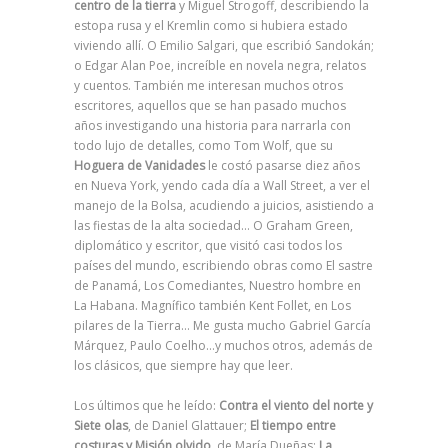
centro de la tierra
y Miguel Strogoff, describiendo la
estopa rusa y el Kremlin como si hubiera estado
viviendo allí. O Emilio Salgari, que escribió Sandokán;
o Edgar Alan Poe, increíble en novela negra, relatos
y cuentos. También me interesan muchos otros
escritores, aquellos que se han pasado muchos
años investigando una historia para narrarla con
todo lujo de detalles, como Tom Wolf, que su
Hoguera de Vanidades
le costó pasarse diez años
en Nueva York, yendo cada día a Wall Street, a ver el
manejo de la Bolsa, acudiendo a juicios, asistiendo a
las fiestas de la alta sociedad… O Graham Green,
diplomático y escritor, que visitó casi todos los
países del mundo, escribiendo obras como El sastre
de Panamá, Los Comediantes, Nuestro hombre en
La Habana. Magnífico también Kent Follet, en Los
pilares de la Tierra… Me gusta mucho Gabriel García
Márquez, Paulo Coelho…y muchos otros, además de
los clásicos, que siempre hay que leer.
Los últimos que he leído:
Contra el viento del norte y
Siete olas
, de Daniel Glattauer;
El tiempo entre
costuras y Misión olvido
, de María Dueñas;
La