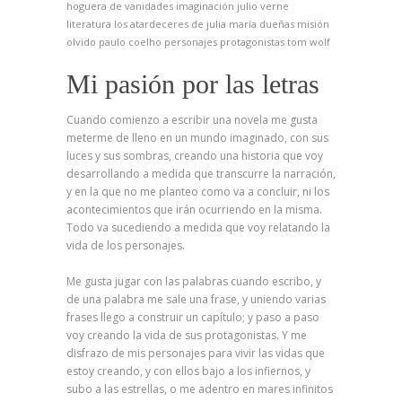
hoguera de vanidades
imaginación
julio verne
literatura
los atardeceres de julia
maría dueñas
misión
olvido
paulo coelho
personajes
protagonistas
tom wolf
Mi pasión por las letras
Cuando comienzo a escribir una novela me gusta
meterme de lleno en un mundo imaginado, con sus
luces y sus sombras, creando una historia que voy
desarrollando a medida que transcurre la narración,
y en la que no me planteo como va a concluir, ni los
acontecimientos que irán ocurriendo en la misma.
Todo va sucediendo a medida que voy relatando la
vida de los personajes.
Me gusta jugar con las palabras cuando escribo, y
de una palabra me sale una frase, y uniendo varias
frases llego a construir un capítulo; y paso a paso
voy creando la vida de sus protagonistas. Y me
disfrazo de mis personajes para vivir las vidas que
estoy creando, y con ellos bajo a los infiernos, y
subo a las estrellas, o me adentro en mares infinitos