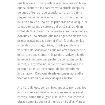
que la novela no se quedará olvidada una vez leída;
que su recuerdo les hará volver a abrirla después
de unos años, porque cuando cerraron la última
página sintieron un gran vacío. Lo mismo que me
ocurrió a mí con una de las primeras novelas que leí
cuando tenía entre catorce y dieciséis años:
Gran
Hotel
, de Vicki Baum. La he vuelto a leer varias veces,
porque es una historia que me enganchó desde sus
primeras páginas. Me sumergí con facilidad en las
vidas de sus protagonistas, donde percibí una
variedad de sensaciones que me atraparon pese a
mi corta edad. Y, años más tarde, al volver a leerla,
he experimentado una profunda conexión con la
autora, y la misma inquietud por la trama que me
produjo en mi adolescencia, desbordando mi
imaginación.
Creo que desde entonces aprendí a
vivir las historia que leo y las que escribo.
A la hora de escoger un libro, apuesto por aquellos
autores que demuestran una gran imaginación al
escribir, como fue el gran Julio Verne, que escribió
obras como: La vuelta al mundo en 80 días,
Viaje al