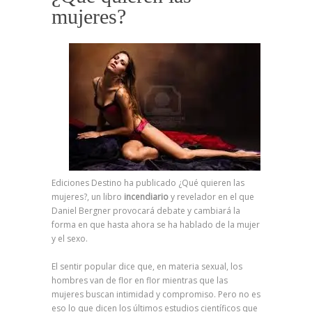
mujeres?
Ediciones Destino ha publicado ¿Qué quieren las
mujeres?, un libro
incendiario
y revelador en el que
Daniel Bergner provocará debate y cambiará la
forma en que hasta ahora se ha hablado de la mujer
y el sexo.
El sentir popular dice que, en materia sexual, los
hombres van de flor en flor mientras que las
mujeres buscan intimidad y compromiso. Pero no es
eso lo que dicen los últimos estudios científicos que