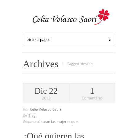
Archives
Tagged ‘desean‘
Dic 22
1
2013
Comentario
Por
Celia Velasco-Saori
En
Blog
Etiquetas
desean
las
mujeres
que
¿Qué quieren las