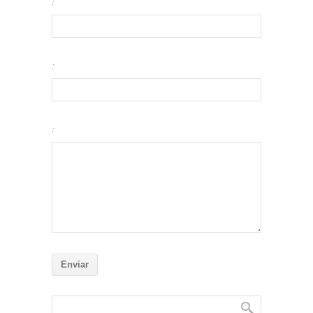
:
:
: