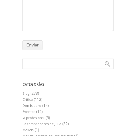
CATEGORÍAS
(273)
Blog
(112)
Crítica
(14)
Don Isidoro
(12)
Eventos
(9)
la profesional
(32)
Los atardeceres de Julia
(1)
Malicia
(1)
Malicia, crónica de una traición