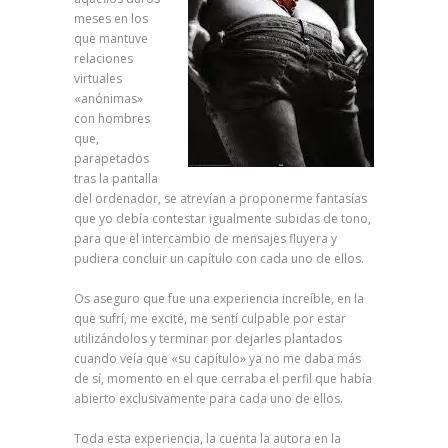
meses en los
que mantuve
relaciones
virtuales
«anónimas»
con hombres
que,
parapetados
tras la pantalla
del ordenador, se atrevían a proponerme fantasías
que yo debía contestar igualmente subidas de tono,
para que el intercambio de mensajes fluyera y
pudiera concluir un capítulo con cada uno de ellos.
Os aseguro que fue una experiencia increíble, en la
que sufrí, me excité, me sentí culpable por estar
utilizándolos y terminar por dejarles plantados
cuando veía que «su capítulo» ya no me daba más
de sí, momento en el que cerraba el perfil que había
abierto exclusivamente para cada uno de ellos.
Toda esta experiencia, la cuenta la autora en la