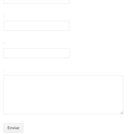
:
:
: