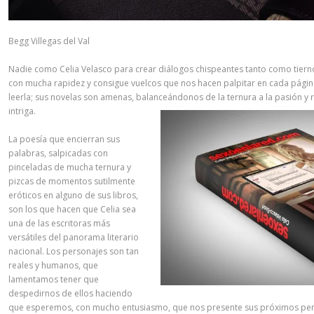
Begg Villegas del Val
Nadie como Celia Velasco para crear diálogos chispeantes tanto como tierno
con mucha rapidez y consigue vuelcos que nos hacen palpitar en cada págin
leerla; sus novelas son amenas, balanceándonos de la ternura a la pasión 
intriga.
La poesía que encierran sus
palabras, salpicadas con
pinceladas de mucha ternura y
pizcas de momentos sutilmente
eróticos en alguno de sus libros,
son los que hacen que Celia sea
una de las escritoras más
versátiles del panorama literario
nacional. Los personajes son tan
reales y humanos, que
lamentamos tener que
despedirnos de ellos haciendo
que esperemos, con mucho entusiasmo, que nos presente sus próximos per