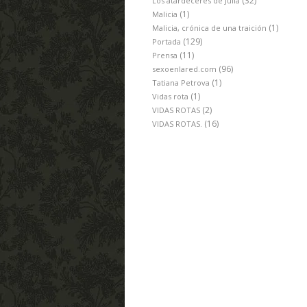
(32)
Los atardeceres de Julia
(1)
Malicia
(1)
Malicia, crónica de una traición
(129)
Portada
(11)
Prensa
(96)
sexoenlared.com
(1)
Tatiana Petrova
(1)
Vidas rota
(2)
VIDAS ROTAS
(16)
VIDAS ROTAS.