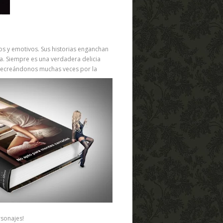
s y emotivos. Sus historias enganchan
a. Siempre es una verdadera delicia
y recreándonos muchas veces por la
sonajes!