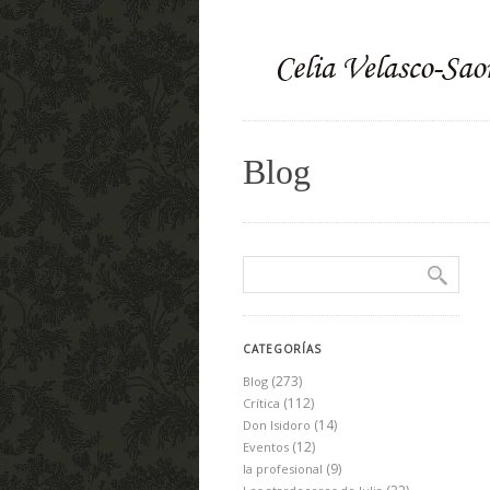
Blog
CATEGORÍAS
(273)
Blog
(112)
Crítica
(14)
Don Isidoro
(12)
Eventos
(9)
la profesional