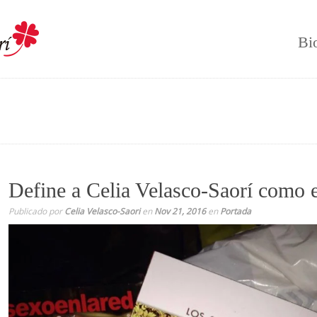
Bi
Define a Celia Velasco-Saorí como e
Publicado por
Celia Velasco-Saori
en
Nov 21, 2016
en
Portada