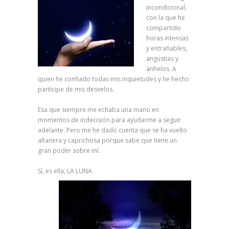
incondicional,
con la que he
compartido
horas intensas
y entrañables,
angustias y
anhelos. A
quien he confiado todas mis inquietudes y he hecho
partícipe de mis desvelos.
Esa que siempre me echaba una mano en
momentos de indecisión para ayudarme a seguir
adelante. Pero me he dado cuenta que se ha vuelto
altanera y caprichosa porque sabe que tiene un
gran poder sobre mí.
Sí, es ella, LA LUNA.