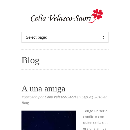
Blog
A una amiga
Publicado por
Celia Velasco-Saori
en
Sep 20, 2016
en
Blog
Tengo un serio
conflicto con
quien creía que
era una amiga