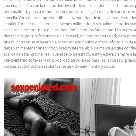
una imaginación con la que poder describirle detalle a detalle las fantasías q
personalidad, y hasta dónde serían capaces de llegar con tal de saciar su v
con ella. Otro detalle imprescindible es la variedad de ideas, físicos y edad
Jennifer Turnner no le interesan jóvenes millonarios y sexualmente poderos
clase social inferior para que acaben dominándolos fatalmente. Ella necesi
diversos cargos profesionales de alto nivel, sin importar su edad, para poder 
que muchos no se atreverían a tocar por escrúpulos o mero pánico a lo desco
deberían mantener un tórrido y lascivo intercambio de mensajes que conduc
acerca de esta historia real: que el sexo ha estado, está y estará siempre a la
«sexoenlared.com»
será un poderoso afrodisíaco para los lectores y, princi
parejas ayudándolas a replantearse su vida sentimental y sexual.