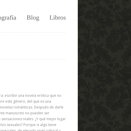
ografía
Blog
Libros
a: escribir una novela erótica que no
re este género, del que es una
s novelas románticas. Después de darle
ante manuscrito no pueden ser
 sensaciones reales. ¿Y qué mejor lugar
tos sexuales? Porque si algo tiene
peciales, de elevado nivel cultural y