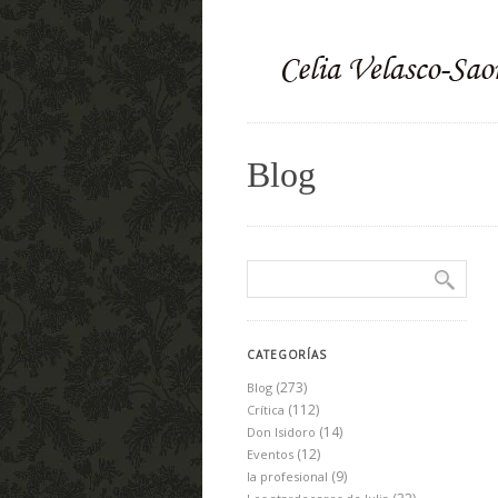
Blog
CATEGORÍAS
(273)
Blog
(112)
Crítica
(14)
Don Isidoro
(12)
Eventos
(9)
la profesional