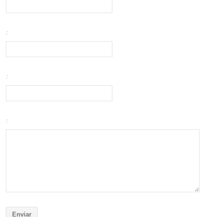
:
:
: