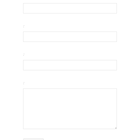
:
:
: