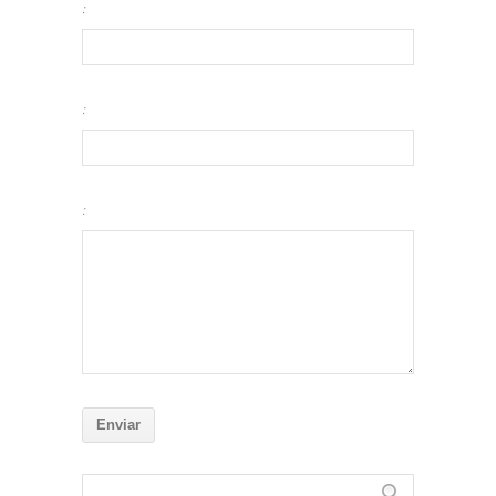
:
:
: