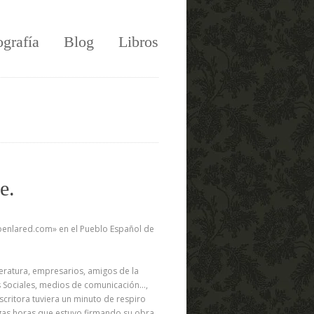
ografía
Blog
Libros
e.
exoenlared.com»
en el Pueblo Español de
iteratura, empresarios, amigos de la
s Sociales, medios de comunicación…,
scritora tuviera un minuto de respiro
rgas horas que estuvo firmando su obra.