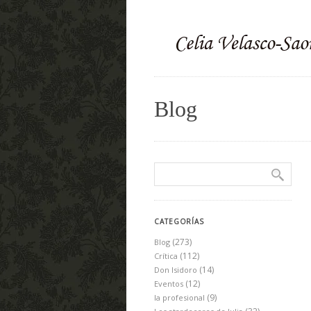
Blog
CATEGORÍAS
(273)
Blog
(112)
Crítica
(14)
Don Isidoro
(12)
Eventos
(9)
la profesional