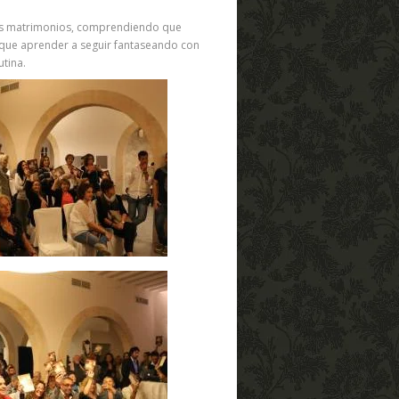
chos matrimonios, comprendiendo que
 que aprender a seguir fantaseando con
utina.