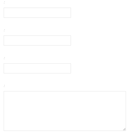
:
:
:
: