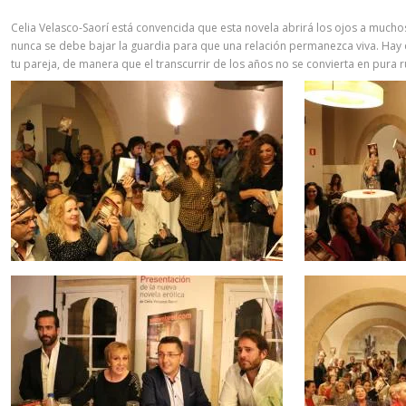
Celia Velasco-Saorí está convencida que esta novela abrirá los ojos a mu
nunca se debe bajar la guardia para que una relación permanezca viva. Hay
tu pareja, de manera que el transcurrir de los años no se convierta en pura r