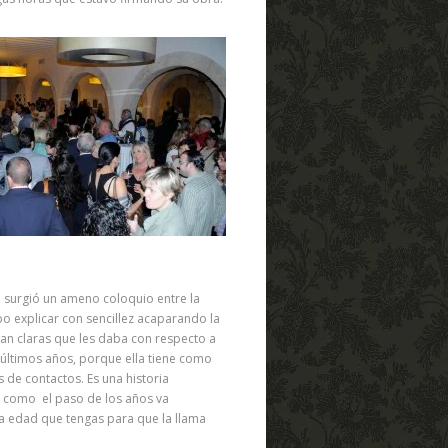
, surgió un ameno coloquio entre la
po explicar con sencillez acaparando la
tan claras que les daba con respecto a
 últimos años, porque ella tiene como
 de contactos. Es una historia
 como el paso de los años va
la edad que tengas para que la llama