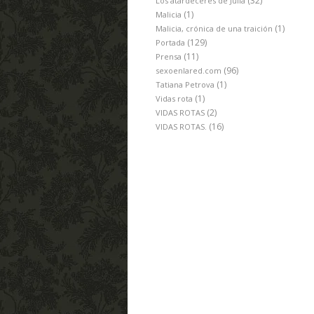
(32)
Los atardeceres de Julia
(1)
Malicia
(1)
Malicia, crónica de una traición
(129)
Portada
(11)
Prensa
(96)
sexoenlared.com
(1)
Tatiana Petrova
(1)
Vidas rota
(2)
VIDAS ROTAS
(16)
VIDAS ROTAS.