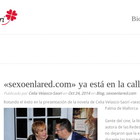
Bi
«sexoenlared.com» ya está en la call
Publicado por
Celia Velasco-Saori
en
Oct 24, 2014
en
Blog
,
sexoenlared.com
Rotundo el éxito en la presentación de la novela de Celia Velasco-Saorí «s
Palma de Mallorca.
Gente del cine, la l
autora de las Rede
no dejaron que la e
durante las tres la