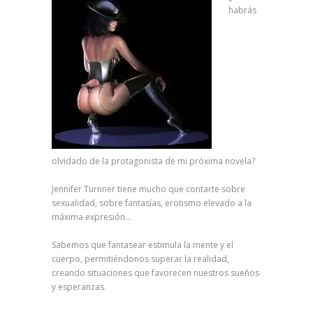
habrás
olvidado de la protagonista de mi próxima novela?
Jennifer Turnner tiene mucho que contarte sobre
sexualidad, sobre fantasías, erotismo elevado a la
máxima expresión…
Sabemos que fantasear estimula la mente y el
cuerpo, permitiéndonos superar la realidad,
creando situaciones que favorecen nuestros sueños
y esperanzas.