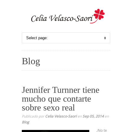
Blog
Jennifer Turnner tiene
mucho que contarte
sobre sexo real
Publicado por
Celia Velasco-Saori
en
Sep 05, 2014
en
Blog
¿No te