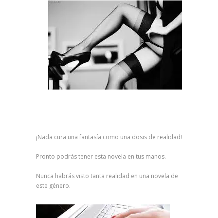
¡Nada cura una fantasía como una dosis de realidad!
Pronto podrás tener esta novela en tus manos.
Nunca habrás visto tanta realidad en una novela de
este género.