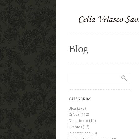
Blog
CATEGORÍAS
(273)
Blog
(112)
Crítica
(14)
Don Isidoro
(12)
Eventos
(9)
la profesional