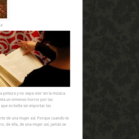
Rivera
intura y no sepa vivir sin la música.
ienta un inmenso horror por las
 que es bella sin importar las
arte de una mujer así. Porque cuando te
o, de ella, de una mujer así, jamás se