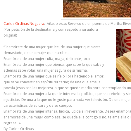
Carlos Ordinas Noguera
: Añado esto: Reverso de un poema de Martha 
(Por petición de la destinataria y con respeto a su autora
original)
“Enamórate de una mujer que lee, de una mujer que siente
demasiado, de una mujer que escribe…
Enamórate de una mujer culta, maga, delirante, loca.
Enamórate de una mujer que piensa, que sabe lo que sabe y
además sabe volar; una mujer segura de sí misma.
Enamórate de una mujer que se ríe o llora haciendo el amor,
que sabe convertir en espíritu su carne; de una que ame la
poesía (esas son las mejores), o que se quede media hora contemplando una p
Enamórate de una mujer a la que le interese la política, que sea rebelde y s
injusticias. De una a la que no le guste para nada ver televisión. De una mujer
características de su cara y de su cuerpo.
Enamórate de una mujer intensa, lúdica, lúcida e irreverente. Desea enamor
enamoras de una mujer como esa, se quede ella contigo o no, te ame ella o n
regresa…»
By Carlos Ordinas.