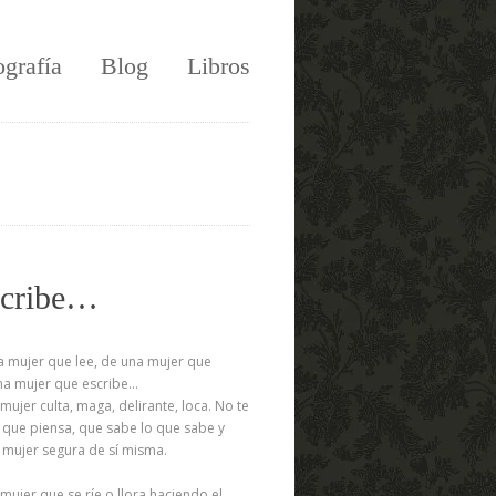
ografía
Blog
Libros
scribe…
 mujer que lee, de una mujer que
na mujer que escribe…
ujer culta, maga, delirante, loca. No te
que piensa, que sabe lo que sabe y
 mujer segura de sí misma.
ujer que se ríe o llora haciendo el