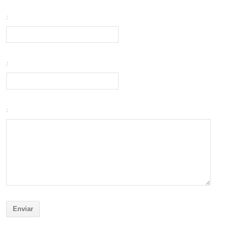
:
:
: