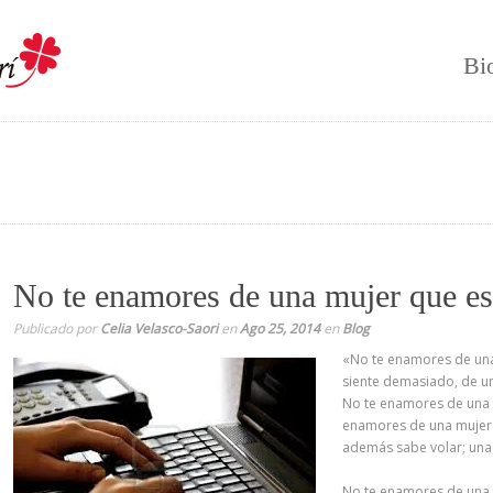
Bi
No te enamores de una mujer que e
Publicado por
Celia Velasco-Saori
en
Ago 25, 2014
en
Blog
«No te enamores de una
siente demasiado, de u
No te enamores de una m
enamores de una mujer 
además sabe volar; una
No te enamores de una m