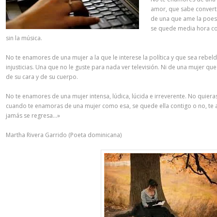
amor, que sabe converti
de una que ame la poesí
se quede media hora co
sin la música.
No te enamores de una mujer a la que le interese la política y que sea rebel
injusticias. Una que no le guste para nada ver televisión. Ni de una mujer que 
de su cara y de su cuerpo.
No te enamores de una mujer intensa, lúdica, lúcida e irreverente. No quier
cuando te enamoras de una mujer como esa, se quede ella contigo o no, te am
jamás se regresa…»
Martha Rivera Garrido (Poeta dominicana)