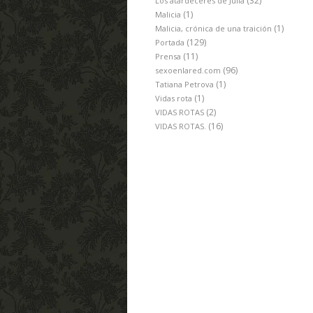
(32)
Los atardeceres de Julia
(1)
Malicia
(1)
Malicia, crónica de una traición
(129)
Portada
(11)
Prensa
(96)
sexoenlared.com
(1)
Tatiana Petrova
(1)
Vidas rota
(2)
VIDAS ROTAS
(16)
VIDAS ROTAS.