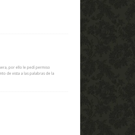
era, por ello le pedí permiso
to de vista a las palabras de la