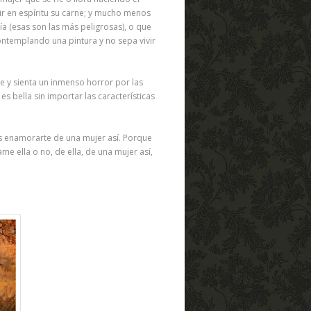
r en espíritu su carne; y mucho menos
a (esas son las más peligrosas), o que
ntemplando una pintura y no sepa vivir
de y sienta un inmenso horror por las
es bella sin importar las características
as enamorarte de una mujer así. Porque
e ella o no, de ella, de una mujer así,