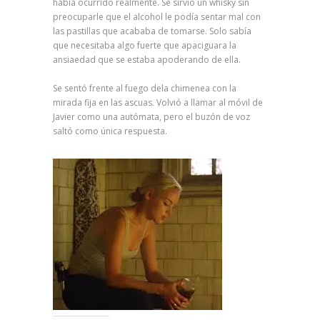
había ocurrido realmente. Se sirvió un whisky sin
preocuparle que el alcohol le podía sentar mal con
las pastillas que acababa de tomarse. Solo sabía
que necesitaba algo fuerte que apaciguara la
ansiaedad que se estaba apoderando de ella.
Se sentó frente al fuego dela chimenea con la
mirada fija en las ascuas. Volvió a llamar al móvil de
Javier como una autómata, pero el buzón de voz
saltó como única respuesta.