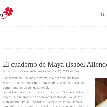
Bi
El cuaderno de Maya (Isabel Allend
Publicado por
Celia Velasco-Saori
en
Dic 17, 2013
en
Blog
Recientemente, en una entrevista, la autora chilena Isabel
Allende, dio a conocer más detalles de su estilo literario, así
como también de su nueva novela.
Isabel Allende es conocida por obras como “La casa de los
espíritus”, “De amor y de sombra”, “Cuentos de Eva Luna”, “El
plan infinito”, “Paula”, “Afrodita”, “Retrato en sepia”, “Inés del
alma mía“. Y ahora regresa a las librerías con su nueva obra, “El