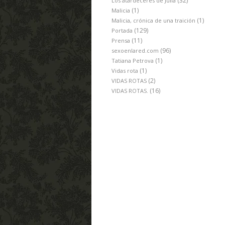
(32)
Los atardeceres de Julia
(1)
Malicia
(1)
Malicia, crónica de una traición
(129)
Portada
(11)
Prensa
(96)
sexoenlared.com
(1)
Tatiana Petrova
(1)
Vidas rota
(2)
VIDAS ROTAS
(16)
VIDAS ROTAS.