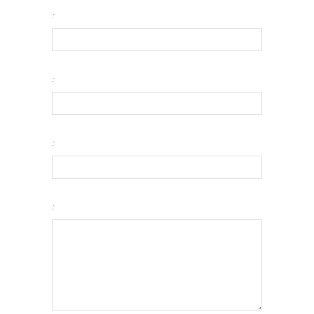
:
:
:
: