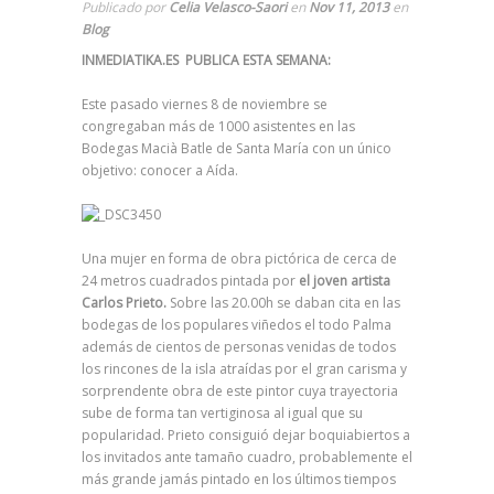
Publicado por
Celia Velasco-Saori
en
Nov 11, 2013
en
Blog
INMEDIATIKA.ES PUBLICA ESTA SEMANA:
Este pasado viernes 8 de noviembre se
congregaban más de 1000 asistentes en las
Bodegas Macià Batle de Santa María con un único
objetivo: conocer a Aída.
Una mujer en forma de obra pictórica de cerca de
24 metros cuadrados pintada por
el joven artista
Carlos Prieto.
Sobre las 20.00h se daban cita en las
bodegas de los populares viñedos el todo Palma
además de cientos de personas venidas de todos
los rincones de la isla atraídas por el gran carisma y
sorprendente obra de este pintor cuya trayectoria
sube de forma tan vertiginosa al igual que su
popularidad. Prieto consiguió dejar boquiabiertos a
los invitados ante tamaño cuadro, probablemente el
más grande jamás pintado en los últimos tiempos