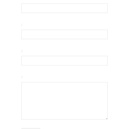
:
:
: