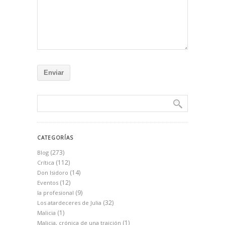
CATEGORÍAS
(273)
Blog
(112)
Crítica
(14)
Don Isidoro
(12)
Eventos
(9)
la profesional
(32)
Los atardeceres de Julia
(1)
Malicia
(1)
Malicia, crónica de una traición